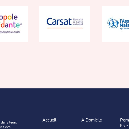
Accueil
A Domicile
Per
 dans leurs
Fixe
ves des