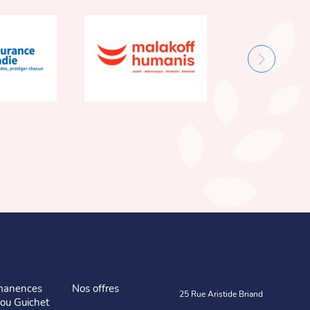
manences
Nos offres
25 Rue Aristide Briand
 ou Guichet